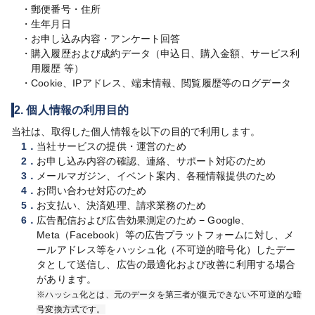
・
郵便番号・住所
・
生年月日
・
お申し込み内容・アンケート回答
・
購入履歴および成約データ（申込日、購入金額、サービス利
用履歴 等）
・
Cookie、IPアドレス、端末情報、閲覧履歴等のログデータ
2. 個人情報の利用目的
当社は、取得した個人情報を以下の目的で利用します。
1．
当社サービスの提供・運営のため
2．
お申し込み内容の確認、連絡、サポート対応のため
3．
メールマガジン、イベント案内、各種情報提供のため
4．
お問い合わせ対応のため
5．
お支払い、決済処理、請求業務のため
6．
広告配信および広告効果測定のため − Google、
Meta（Facebook）等の広告プラットフォームに対し、メ
ールアドレス等をハッシュ化（不可逆的暗号化）したデー
タとして送信し、広告の最適化および改善に利用する場合
があります。
※ハッシュ化とは、元のデータを第三者が復元できない不可逆的な暗
号変換方式です。